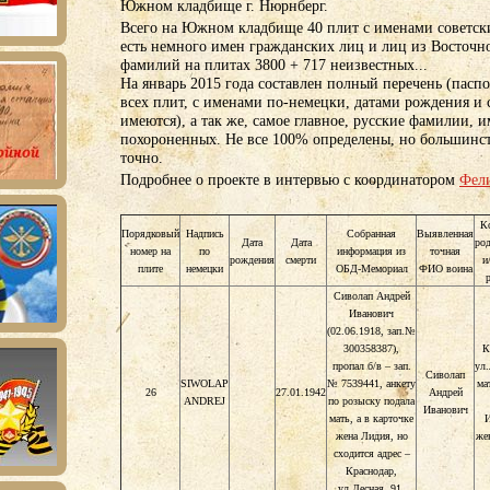
Южном кладбище г. Нюрнберг.
Всего на Южном кладбище 40 плит с именами советск
есть немного имен гражданских лиц и лиц из Восточн
фамилий на плитах 3800 + 717 неизвестных...
На январь 2015 года составлен полный перечень (паспо
всех плит, с именами по-немецки, датами рождения и 
имеются), а так же, самое главное, русские фамилии, и
похороненных. Не все 100% определены, но большинс
точно.
Подробнее о проекте в интервью с координатором
Фел
К
Порядковый
Надпись
Собранная
Выявленная
Дата
Дата
ро
номер на
по
информация из
точная
рождения
смерти
и
плите
немецки
ОБД-Мемориал
ФИО воина
Сиволап Андрей
Иванович
(02.06.1918, зап.№
300358387),
К
пропал б/в – зап.
ул.
Сиволап
SIWOLAP
№ 7539441, анкету
ма
26
27.01.1942
Андрей
ANDREJ
по розыску подала
Иванович
мать, а в карточке
И
жена Лидия, но
же
сходится адрес –
Краснодар,
ул.Лесная, 91.