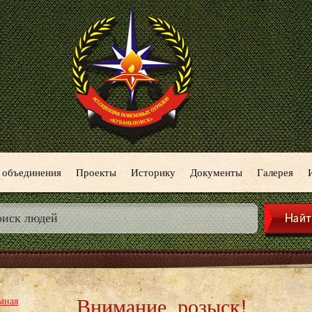
 объединения
Проекты
Историку
Документы
Галерея
Внимание, розыск!
мная