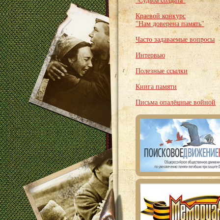
"Судьба солдата"
Краевой конкурс
"Нам доверена память"
Часто задаваемые вопросы
Интервью
Полезные ссылки
Книга памяти
Письма опалённые войной