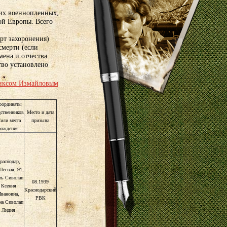
их военнопленных,
ой Европы. Всего
рт захоронения)
смерти (если
мена и отчества
тво установлено
иксом Измайловым
оординаты
дственников
Место и дата
/или места
призыва
рождения
раснодар,
Лесная, 91,
ть Сиволап
08.1939
Ксения
Краснодарский
вановна,
РВК
на Сиволап
Лидия