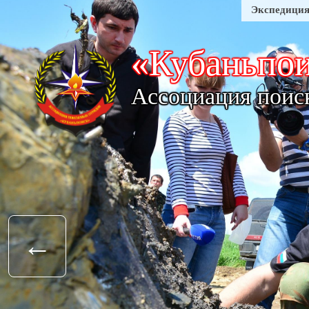
«Кубаньпо
Ассоциация поис
←