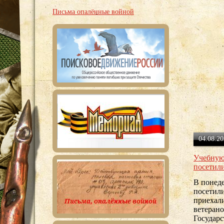
Письма опалённые войной
04.08.20
Учебную
посетил
В понеде
посетил
приехал
ветеран
Государ