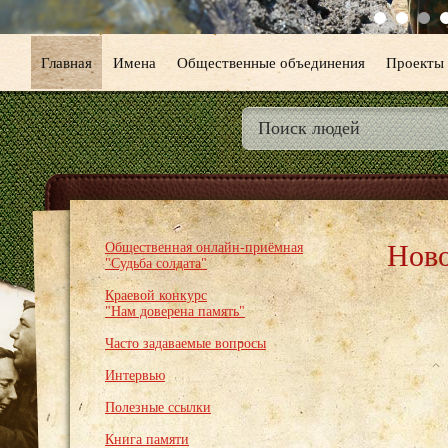
Главная
Имена
Общественные объединения
Проекты
Нов
Общественная онлайн-приёмная
"Судьба солдата"
Краевой конкурс
"Нам доверена память"
Часто задаваемые вопросы
Интервью
Полезные ссылки
Книга памяти