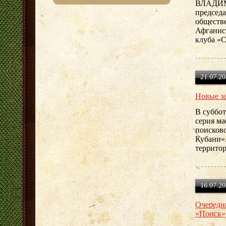
ВЛАДИМ
председ
обществ
Афганист
клуба «
21.07.20
Новые з
В суббот
серия ма
поисково
Кубани».
территор
16.07.20
Очередн
«Поиск»