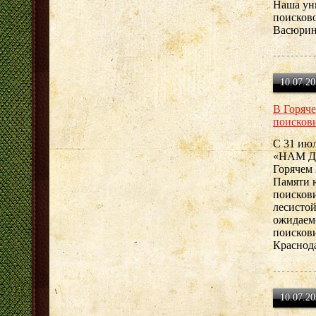
Наша ун
поисково
Васюрин
10.07.20
В Горяч
поисков
С 31 июл
«НАМ Д
Горячем 
Памяти 
поискови
лесистой
ожидаем
поисков
Краснода
10.07.20