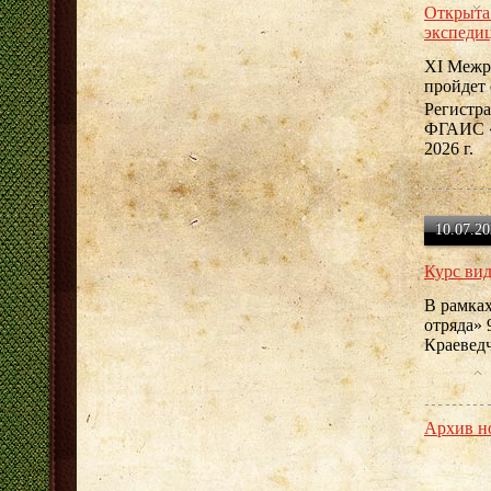
Открыта
экспедиц
XI Межре
пройдет 
Регистра
ФГАИС «
2026 г.
10.07.20
Курс вид
В рамка
отряда» 
Краевед
Архив н