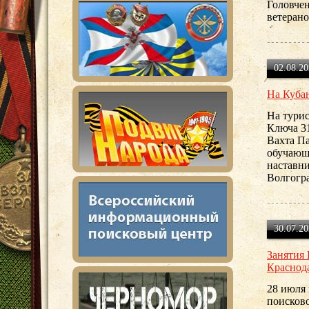
Головчен
ветеран
02.08.20
На Куба
На турис
Ключа 31
Вахта П
обучающ
наставни
Волгогр
30.07.20
Занятия 
Краснод
28 июля 
поисково