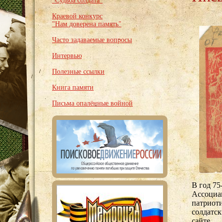
"Судьба солдата"
Краевой конкурс
"Нам доверена память"
Часто задаваемые вопросы
Интервью
Полезные ссылки
Книга памяти
Письма опалённые войной
В год 75
Ассоциац
патриот
солдатск
сайте.