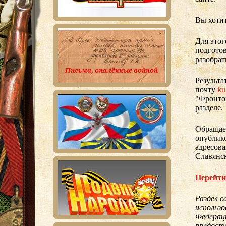
Вы хотит
Для этог
подготов
разобрат
Результа
почту
ku
"Фронто
разделе.
Обращае
опублико
адресова
Славянс
Перейти
Раздел с
использ
Федерац
предост