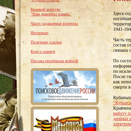
"Судьба солдата"
Краевой конкурс
Здесь с
"Нам доверена память"
погибших
Часто задаваемые вопросы
территор
1941-194
Интервью
Часть те
Полезные ссылки
состав с
связана 
Книга памяти
По состо
Письма опалённые войной
информац
по искл
После ги
как непо
смерти в
Кубаньп
"Кубанс
Кравчен
работу п
данных 
электро