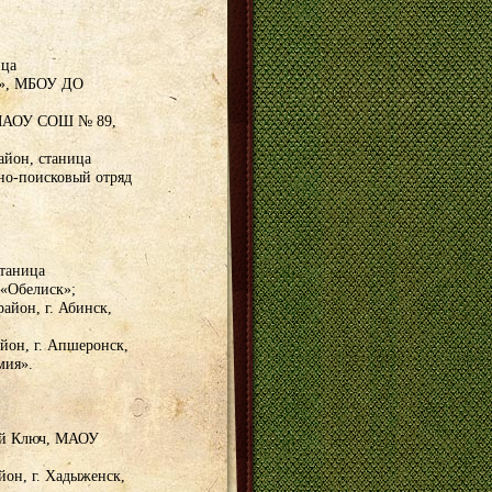
ица
к», МБОУ ДО
, МАОУ СОШ № 89,
айон, станица
о-поисковый отряд
станица
«Обелиск»;
айон, г. Абинск,
йон, г. Апшеронск,
мия».
чий Ключ, МАОУ
йон, г. Хадыженск,