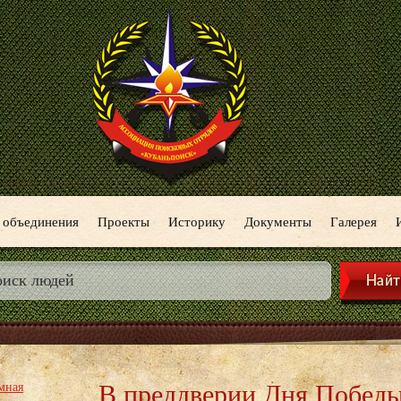
 объединения
Проекты
Историку
Документы
Галерея
В преддверии Дня Победы
мная