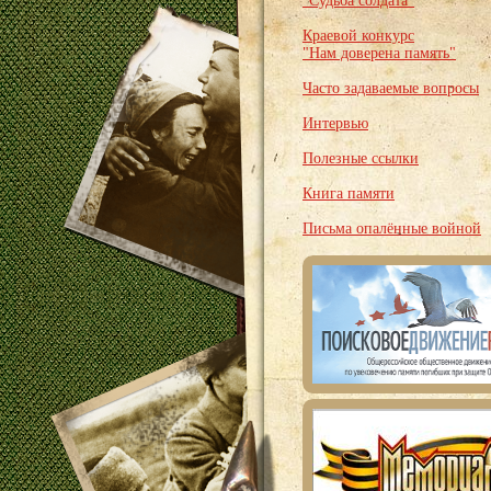
"Судьба солдата"
Краевой конкурс
"Нам доверена память"
Часто задаваемые вопросы
Интервью
Полезные ссылки
Книга памяти
Письма опалённые войной