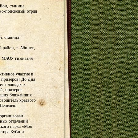
йон, станица
о-поисковый отряд
ч, станица
 район, г. Абинск,
к, МАОУ гимназия
ктивное участие в
и призеров! До Дня
нет-площадках
й, призеров
наших ближайших
оводитель краевого
Шепелев.
 организован
ьных отделений
кого парка «Моя
атора Кубани.