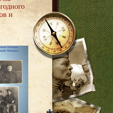
годного
ов и