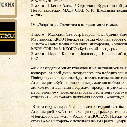
МБОУ СОШ № 24;
3 место – Шалаев Алексей Сергеевич, Курганинский ра
Петропавловская, МАОУ СОШ № 10, Школьный архивн
«Луч».
IV. «Защитники Отечества в истории моей семьи»
1 место – Мулюкин Светозар Егорович, г. Горячий Клю
Мартанская, ККОО Поисковый отряд «Волчьи ворота»;
2 место – Пономарёва Елизавета Викторовна, Абинский
МБОУ СОШ № 3. ККОПО «Кубанский плацдарм»;
3 место – Парван Кристина Ивановна, г. Новороссийс
№ 2.
«Мы благодарим юных кубанцев и их наставников за а
конкурсе, от всей души поздравляем его победителей 
Победы лучшие проекты будут представлены на интер
Ассоциации «Кубаньпоиск», а награждения победителе
дипломами и ценными подарками пройдут в рамках 
мероприятий» - прокомментировал итоги конкурса рук
отделения «Поискового движения России» Александр 
В этом году конкурс был проведен в седьмой раз, был
Ассоциацией «Кубаньпоиск» при поддержке регионал
«Поискового движения России» и ДОСААФ, Историчес
страна - моя история» с использованием Гранта Губерн