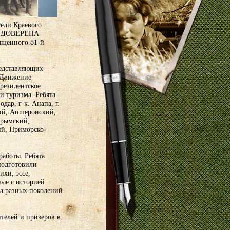
тели Краевого
АМ ДОВЕРЕНА
ященного 81-й
редставляющих
 Движение
резидентское
и туризма. Ребята
дар, г-к. Анапа, г.
кий, Апшеронский,
Крымский,
ий, Приморско-
аботы. Ребята
подготовили
ихи, эссе,
ные с историей
а разных поколений
телей и призеров в