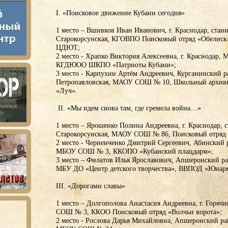
I. «Поисковое движение Кубани сегодня»
1 место – Вшивков Иван Иванович, г. Краснодар, стан
Старокорсунская, КГОВПО Поисковый отряд «Обелис
ЦДЮТ;
2 место - Храпко Виктория Алексеевна, г. Краснодар
КГДЮОО ШКПО «Патриоты Кубани»;
3 место - Карпухин Артём Андреевич, Курганинский р
Петропавловская, МАОУ СОШ № 10, Школьный архивн
«Луч».
II. «Мы идем снова там, где гремела война…»
1 место – Ярошенко Полина Андреевна, г. Краснодар, 
Старокорсунская, МАОУ СОШ № 86, Поисковый отряд 
2 место - Черненченко Дмитрий Сергеевич, Абинский р
МБОУ СОШ № 3, ККОПО «Кубанский плацдарм»;
3 место – Филатов Илья Ярославович, Апшеронский ра
МБУ ДО «Центр детского творчества», ВВПОД «Юнар
III. «Дорогами славы»
1 место – Долгополова Анастасия Андреевна, г. Горя
СОШ № 3, ККОО Поисковый отряд «Волчьи ворота»;
2 место - Рослова Дарья Михайловна, Апшеронский ра