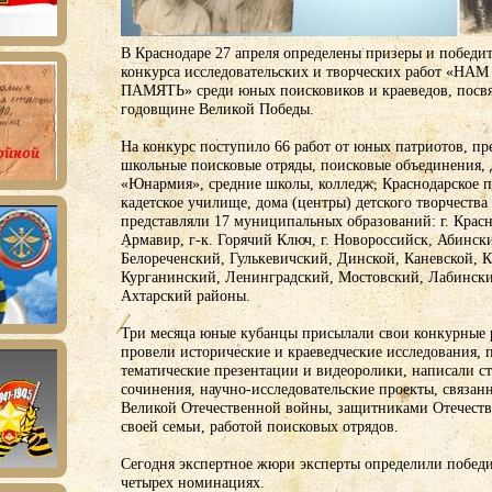
В Краснодаре 27 апреля определены призеры и победи
конкурса исследовательских и творческих работ «Н
ПАМЯТЬ» среди юных поисковиков и краеведов, посв
годовщине Великой Победы.
На конкурс поступило 66 работ от юных патриотов, п
школьные поисковые отряды, поисковые объединения,
«Юнармия», средние школы, колледж, Краснодарское п
кадетское училище, дома (центры) детского творчества 
представляли 17 муниципальных образований: г. Красно
Армавир, г-к. Горячий Ключ, г. Новороссийск, Абинс
Белореченский, Гулькевичский, Динской, Каневской, 
Курганинский, Ленинградский, Мостовский, Лабинск
Ахтарский районы.
Три месяца юные кубанцы присылали свои конкурные р
провели исторические и краеведческие исследования, 
тематические презентации и видеоролики, написали ст
сочинения, научно-исследовательские проекты, связан
Великой Отечественной войны, защитниками Отечеств
своей семьи, работой поисковых отрядов.
Сегодня экспертное жюри эксперты определили победи
четырех номинациях.