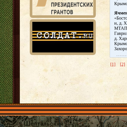
Крымс
Ячмен
«Босто
н, д. 
МТАП 
Гаврил
д. Хар
Крымск
Захоро
[1]
[2]
Главная
Имена
Общественные объединения
Проекты