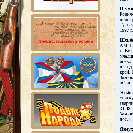
Шумил
Родилс
политр
Туапс
1997 г
Щерба
АМ-38
г., Ви
младш
боево
плацда
край, 
Захоро
«Сопк
Эльбо
списку
гвард
31.08.
Захоро
пос. 
Язмух 