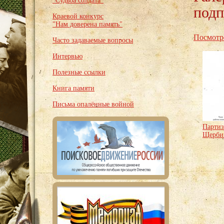
"Судьба солдата"
подп
Краевой конкурс
"Нам доверена память"
Посмотр
Часто задаваемые вопросы
Интервью
Полезные ссылки
Книга памяти
Письма опалённые войной
Парти
Щербин