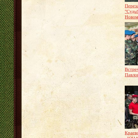
Перез
"Судьб
Новом
Встреч
Павло
Краев