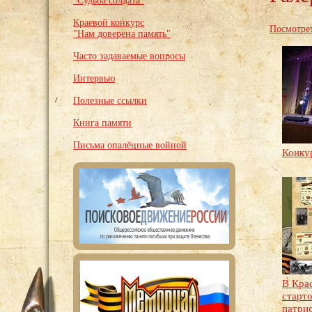
"Судьба солдата"
Краевой конкурс
Посмотрет
"Нам доверена память"
Часто задаваемые вопросы
Интервью
Полезные ссылки
Книга памяти
Письма опалённые войной
Конкур
В Кра
старт
патри