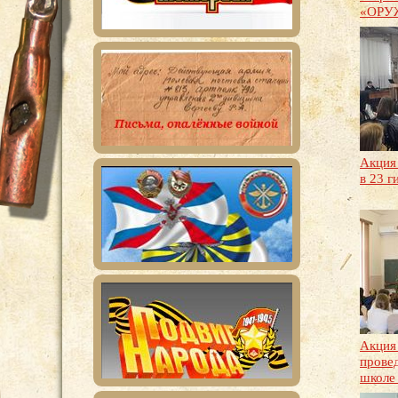
«ОРУ
Акци
в 23 
Акция
прове
школе