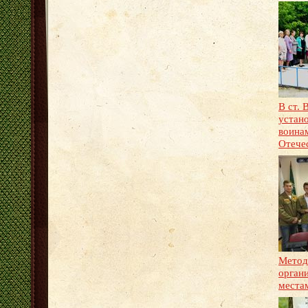
В ст.
устан
воина
Отече
Метод
орган
места