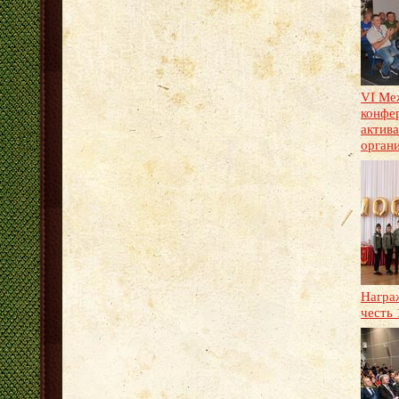
VI Ме
конфе
актив
орган
Награ
честь