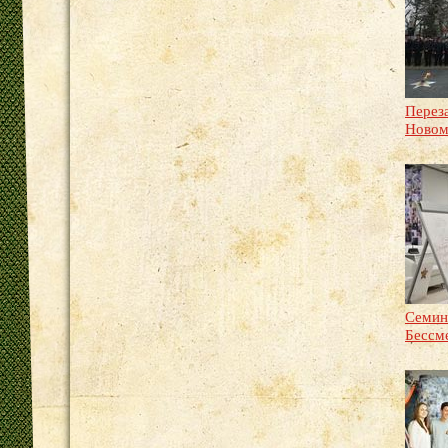
Переза
Новом
Семин
Бессм