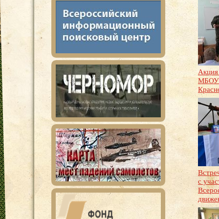
Акция
МБОУ
Красн
Встре
с уча
Всеро
движе