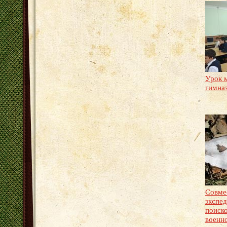
Урок 
гимна
Совме
экспе
поиско
военн