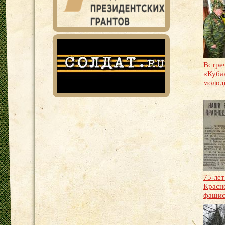
Встре
«Куба
молод
75-ле
Красн
фашис