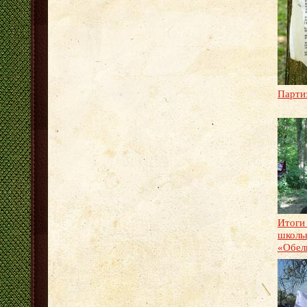
Партиз
Итоги
школь
«Обел