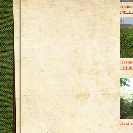
Акция
где гр
Патри
«НЕБ
Пе-2 