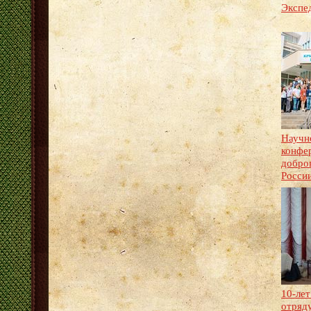
Экспе
Научн
конфе
добро
Росси
10-ле
отряд