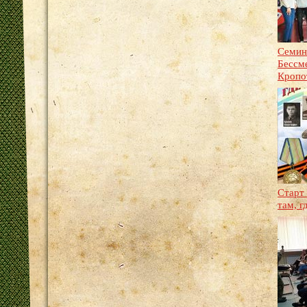
Cемин
Бессм
Кропо
Старт
там, 