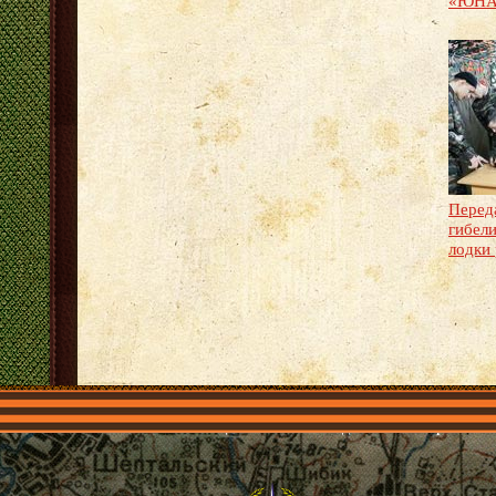
«ЮНА
Переда
гибел
лодки
Главная
Имена
Общественные объединения
Проекты