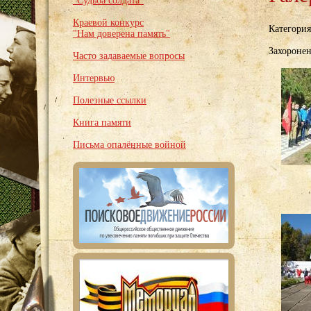
"Судьба солдата"
Краевой конкурс
Категори
"Нам доверена память"
Захоронен
Часто задаваемые вопросы
Интервью
Полезные ссылки
Книга памяти
Письма опалённые войной