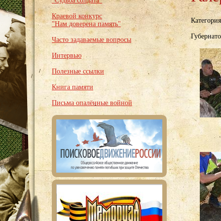
"Судьба солдата"
Краевой конкурс
Категори
"Нам доверена память"
Губернато
Часто задаваемые вопросы
Интервью
Полезные ссылки
Книга памяти
Письма опалённые войной