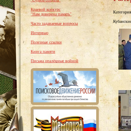
"Судьба солдата"
Краевой конкурс
Категори
"Нам доверена память"
Кубански
Часто задаваемые вопросы
Интервью
Полезные ссылки
Книга памяти
Письма опалённые войной