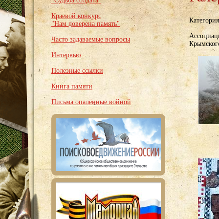
"Судьба солдата"
Краевой конкурс
Категори
"Нам доверена память"
Ассоциаци
Часто задаваемые вопросы
Крымског
Интервью
Полезные ссылки
Книга памяти
Письма опалённые войной