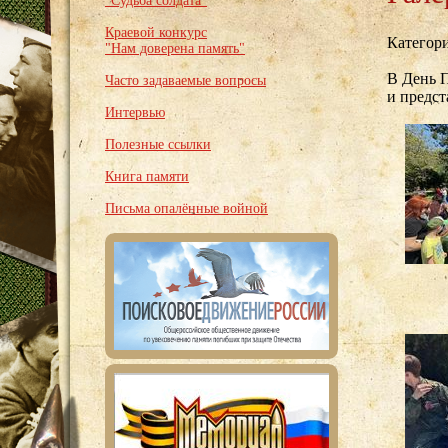
"Судьба солдата"
Краевой конкурс
Категор
"Нам доверена память"
В День 
Часто задаваемые вопросы
и предст
Интервью
Полезные ссылки
Книга памяти
Письма опалённые войной