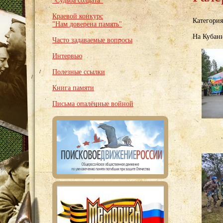
"Судьба солдата"
Краевой конкурс
Категори
"Нам доверена память"
На Кубан
Часто задаваемые вопросы
Интервью
Полезные ссылки
Книга памяти
Письма опалённые войной