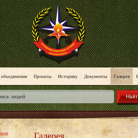
 объединения
Проекты
Историку
Документы
Галерея
Галерея
мная