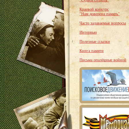
"Судьба солдата"
Краевой конкурс
"Нам доверена память"
Часто задаваемые вопросы
Интервью
Полезные ссылки
Книга памяти
Письма опалённые войной