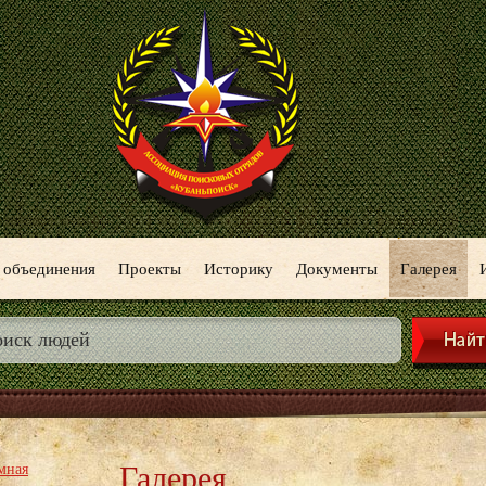
 объединения
Проекты
Историку
Документы
Галерея
Галерея
мная