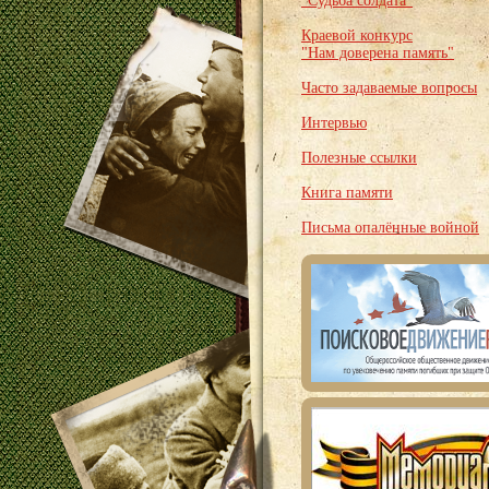
"Судьба солдата"
Краевой конкурс
"Нам доверена память"
Часто задаваемые вопросы
Интервью
Полезные ссылки
Книга памяти
Письма опалённые войной