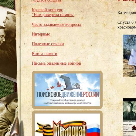
"Судьба солдата"
Краевой конкурс
Категори
"Нам доверена память"
Спустя 8 
Часто задаваемые вопросы
красноар
Интервью
Полезные ссылки
Книга памяти
Письма опалённые войной