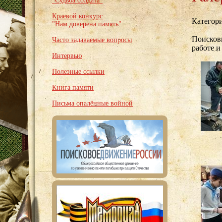
"Судьба солдата"
Краевой конкурс
Категор
"Нам доверена память"
Поискови
Часто задаваемые вопросы
работе и
Интервью
Полезные ссылки
Книга памяти
Письма опалённые войной