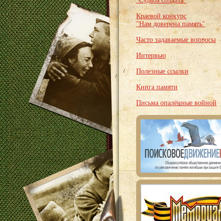
"Судьба солдата"
Краевой конкурс
"Нам доверена память"
Часто задаваемые вопросы
Интервью
Полезные ссылки
Книга памяти
Письма опалённые войной