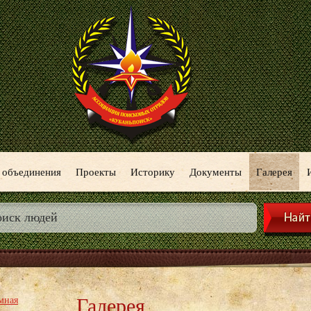
 объединения
Проекты
Историку
Документы
Галерея
Галерея
мная