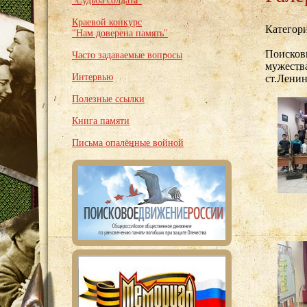
"Судьба солдата"
Краевой конкурс
Категор
"Нам доверена память"
Поисков
Часто задаваемые вопросы
мужества
Интервью
ст.Лени
Полезные ссылки
Книга памяти
Письма опалённые войной