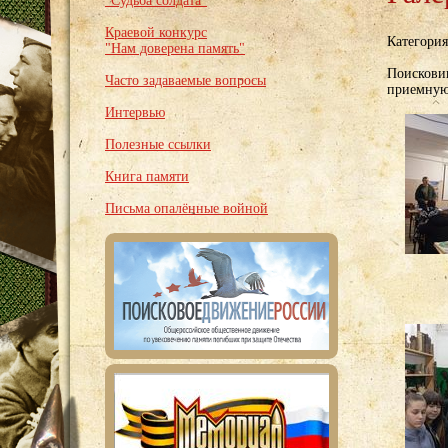
"Судьба солдата"
Краевой конкурс
Категори
"Нам доверена память"
Поискови
Часто задаваемые вопросы
приемную
Интервью
Полезные ссылки
Книга памяти
Письма опалённые войной