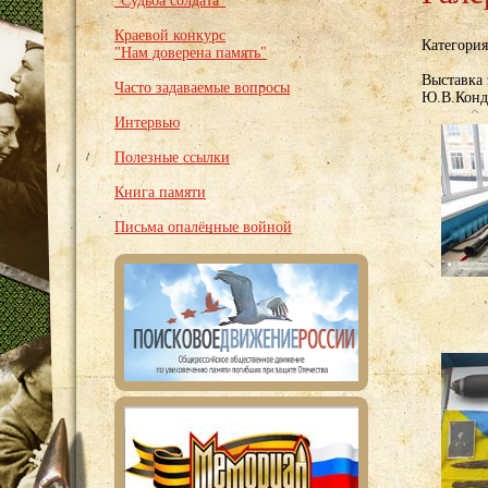
"Судьба солдата"
Краевой конкурс
Категори
"Нам доверена память"
Выставка
Часто задаваемые вопросы
Ю.В.Конд
Интервью
Полезные ссылки
Книга памяти
Письма опалённые войной