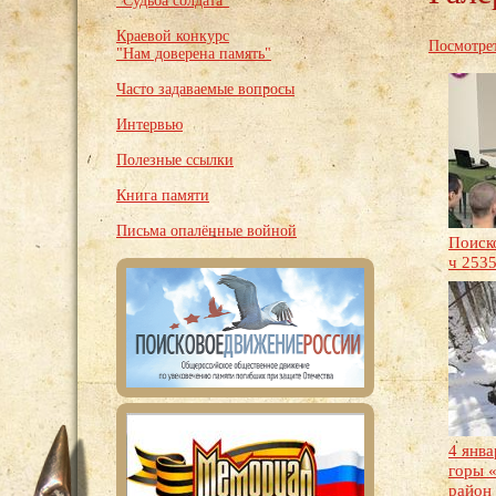
"Судьба солдата"
Краевой конкурс
Посмотрет
"Нам доверена память"
Часто задаваемые вопросы
Интервью
Полезные ссылки
Книга памяти
Письма опалённые войной
Поиско
ч 253
4 янва
горы 
район