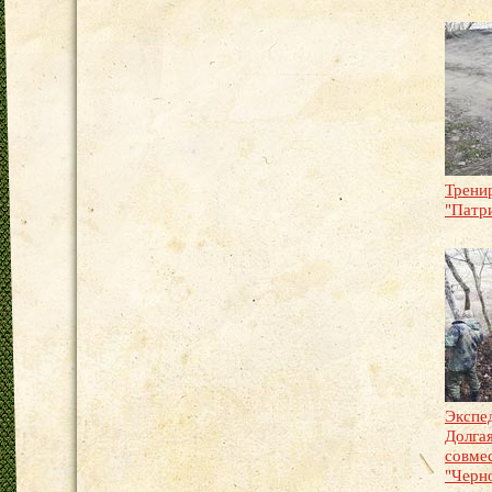
Трени
"Патр
Экспе
Долга
совме
"Черн