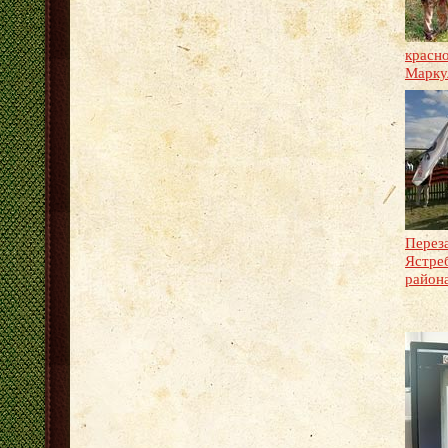
красн
Марку
Перез
Ястре
район