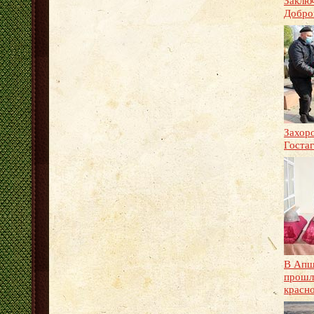
Заклю
Добро
Захоро
Гостаг
В Апш
прошл
красн