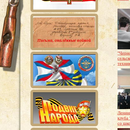
"Черн
сельс
техни
Ленин
клуба 
со шк