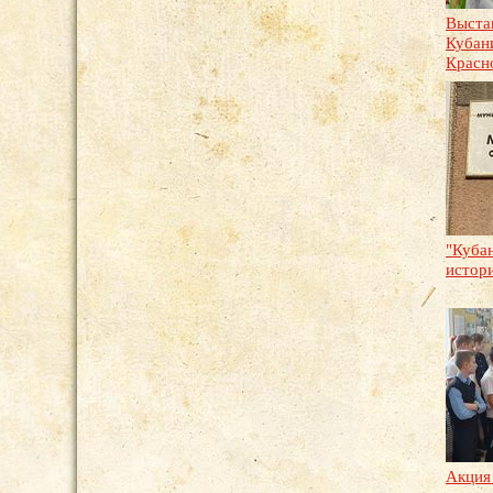
Выста
Кубан
Красн
"Куба
истори
Акция