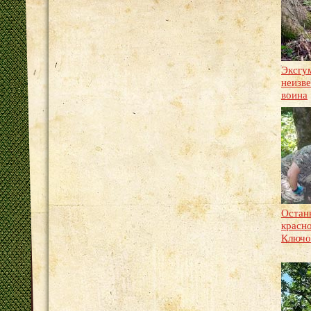
Эксгу
неизве
воина
Остан
красн
Ключ