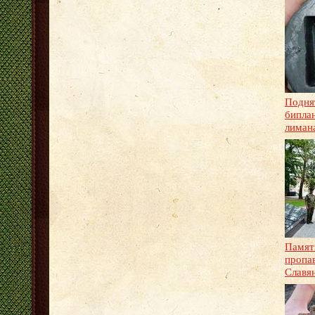
Подня
биплан
лиман
Памят
пропа
Славя