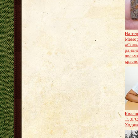
На те
Мемор
«Сопк
район
восьм
красн
Красн
150ГС
Ходжа