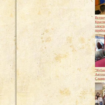
Встре
Красн
элект
прибо
"Куба
Автош
Славя