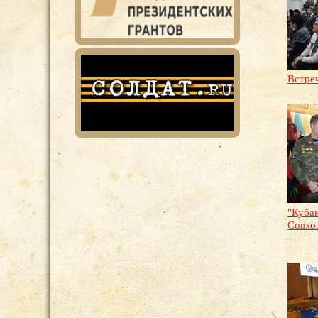
Встре
"Кубан
Совхо