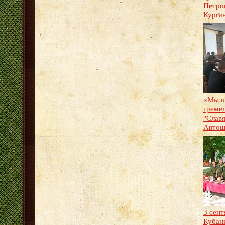
Петро
Курга
«Мы и
греме
"Слав
Автош
3 сент
Кубан