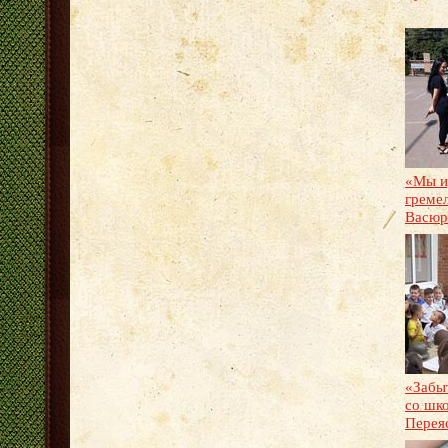
«Мы и
гремел
Васюр
«Забы
со шко
Перея