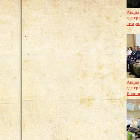
Акция
где гр
Темрю
Акция
где гр
Калин