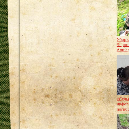
Уборк
Черни
Апшер
«Судьб
инфор
погиб