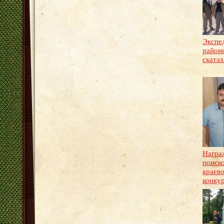
Экспе
район
скатах
Награ
поиско
краев
конку