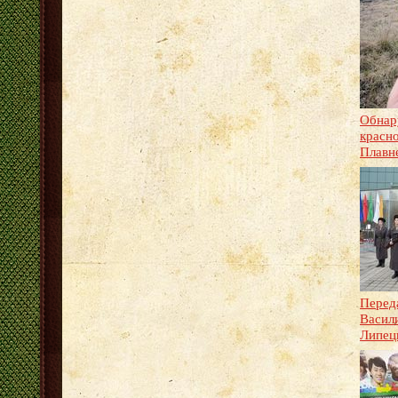
Обнар
красно
Плавн
Переда
Васил
Липец