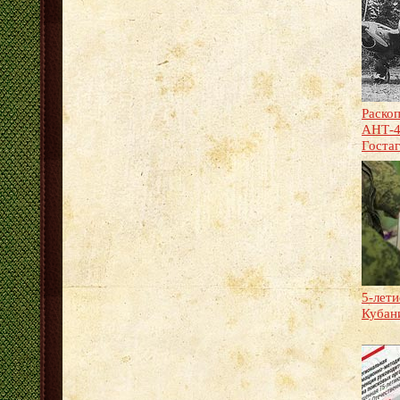
Раско
АНТ-4
Гостаг
5-лет
Кубан