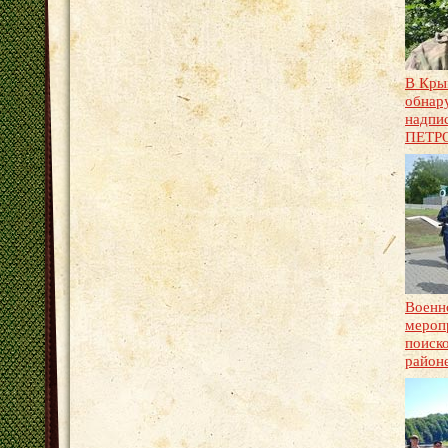
В Кры
обнар
надп
ПЕТР
Военн
мероп
поиск
район