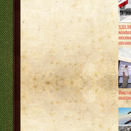
VIII 
конфе
актив
орган
Выста
портре