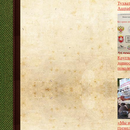
Тухва
Ашра
Круглы
давно
покол
«Мы и
гремел