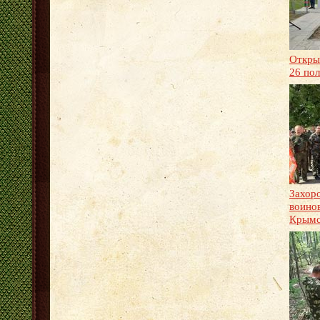
Откры
26 по
Захор
воинов
Крымс