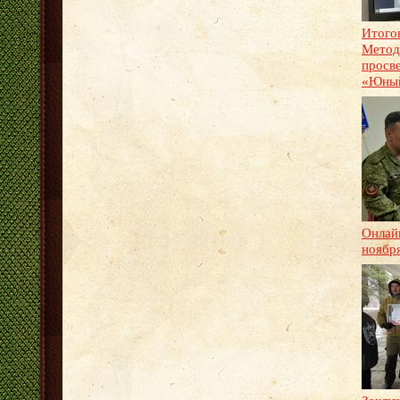
Итого
Метод
просв
«Юный
Онлай
ноябр