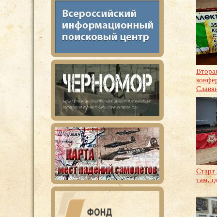
Втора
конфе
Славя
Старт
там, 