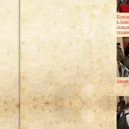
Поиск
в Ана
сельс
техни
Акци