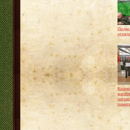
Подвед
отряд
Краев
массов
патри
памят