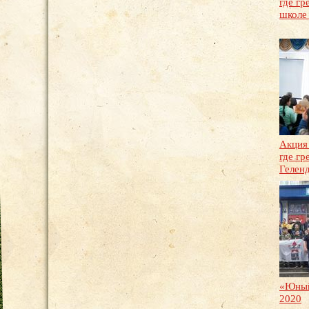
где гр
школе 
Акция
где гр
Гелен
«Юный
2020