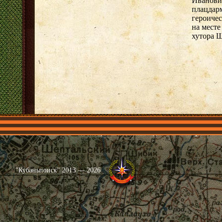
Иванови
плацдарм
героичес
на месте
хутора 
Главная
Имена
Общественные объединения
Проекты
"Кубаньпоиск" 2013 — 2026