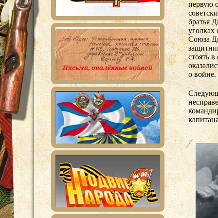
первую о
советск
братья 
уголках 
Союза Д
защитник
стоять в
оказали
о войне.
Следующ
несправе
командир
капитан