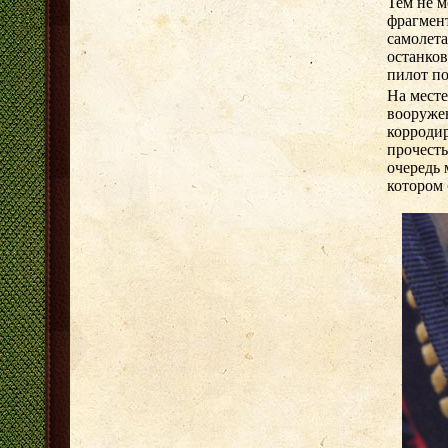
Тем не м
фрагмен
самолет
останков
пилот по
На мест
вооруже
корродир
прочесть
очередь 
котором 