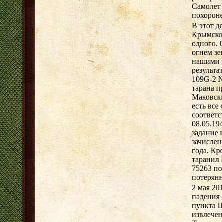
Самолет 
похорон
В этот д
Крымско
одного. 
огнем зе
нашими 
результа
109G-2 №
тарана п
Маковски
есть все
соответ
08.05.19
задание 
зачислен
года. Кр
таранил 
75263 по
потерянн
2 мая 20
падения 
пункта 
извлечен