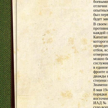
боевыми 
отличии 
опытных 
был перв
будет за
В своем
противни
каждой о
Капитан
которого
проведе
отбоя, в
отмеренн
можно б
сослужив
в единое
фронте о
дважды 
степени 
Знамени 
8 мая 19
порядки 
восточне
ИАД № 19
сухо все