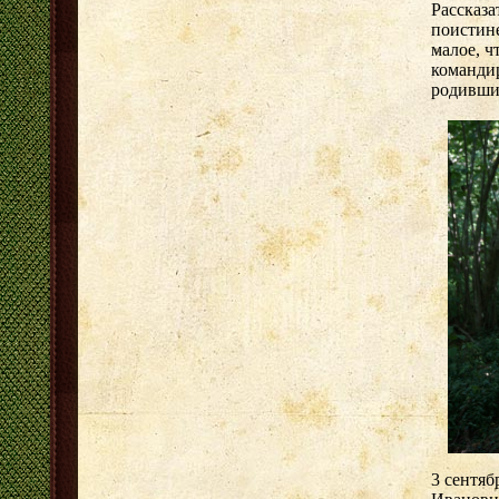
Рассказа
поистине
малое, ч
команди
родившим
3 сентяб