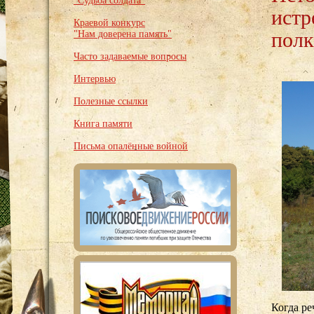
"Судьба солдата"
истр
Краевой конкурс
полк
"Нам доверена память"
Часто задаваемые вопросы
Интервью
Полезные ссылки
Книга памяти
Письма опалённые войной
Когда ре