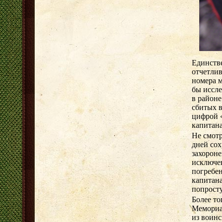
Единстве
отчетлив
номера 
бы иссле
в районе
сбитых в
цифрой 
капитана
Не смотр
дней сох
захороне
исключе
погребе
капитана
попросту
Более т
Мемориа
из воинс