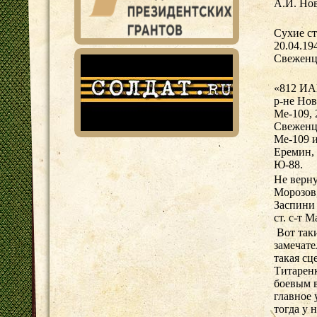
А.И. Нов
Сухие с
20.04.19
Свеженц
«812 ИАП
р-не Нов
Ме-109, 
Свеженце
Ме-109 и
Еремин, 
Ю-88.
Не верну
Морозов,
Заспини
ст. с-т 
Вот так
замечате
такая сц
Титарен
боевым в
главное 
тогда у 