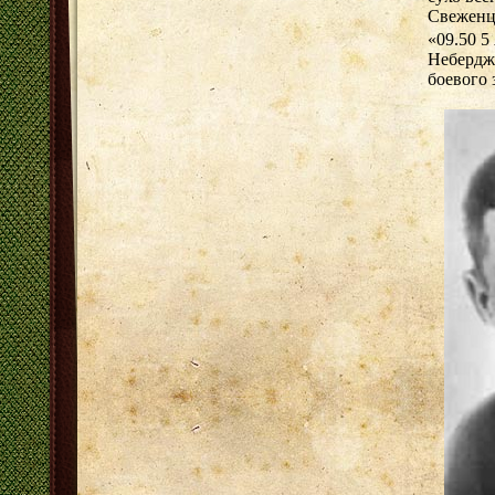
Свеженц
«09.50 5
Неберджа
боевого