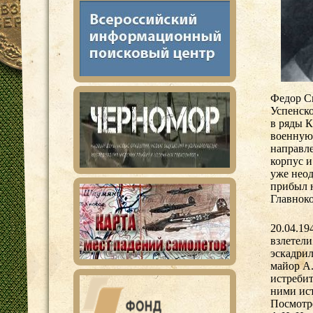
Федор Св
Успенско
в ряды 
военную
направл
корпус и
уже неод
прибыл н
Главнок
20.04.19
взлетели
эскадрил
майор А
истребит
ними ист
Посмотре